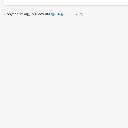
Copyright © 中国·MTSoftware
鲁ICP备17016395号